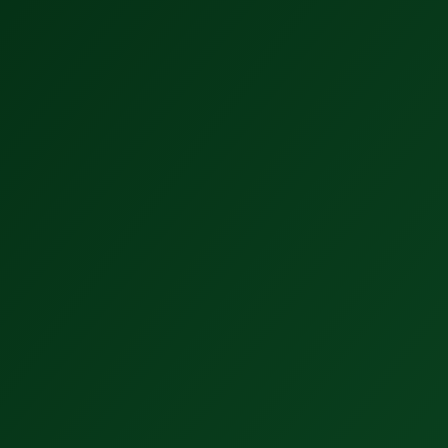
Kontakt
Izpostavljene novice
Zaposleni podjetja Želva na
tradicionalnem pikniku
1.6.2026
Klopi generacij v Novi Gorici
18.3.2026