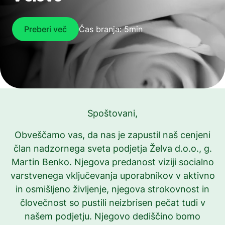
Kontakt
Preberi več
Čas branja: 5min
Izpostavljene novice
Spoštovani,
Zaposleni podjetja Želva na
tradicionalnem pikniku
Obveščamo vas, da nas je zapustil naš cenjeni
član nadzornega sveta podjetja Želva d.o.o., g.
1.6.2026
Martin Benko. Njegova predanost viziji socialno
varstvenega vključevanja uporabnikov v aktivno
Klopi generacij v Novi Gorici
in osmišljeno življenje, njegova strokovnost in
18.3.2026
človečnost so pustili neizbrisen pečat tudi v
našem podjetju. Njegovo dediščino bomo