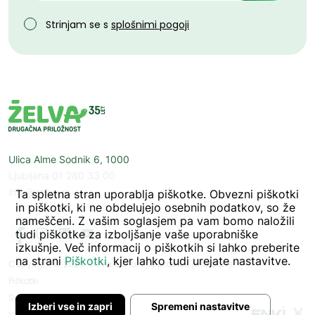
Strinjam se s
splošnimi pogoji
Ulica Alme Sodnik 6, 1000
Ljubljana 01 280 33 00
info@zelva.si
Ta spletna stran uporablja piškotke. Obvezni piškotki
in piškotki, ki ne obdelujejo osebnih podatkov, so že
nameščeni. Z vašim soglasjem pa vam bomo naložili
tudi piškotke za izboljšanje vaše uporabniške
izkušnje. Več informacij o piškotkih si lahko preberite
na strani
Piškotki
, kjer lahko tudi urejate nastavitve.
Copyright © 2026. Želva d.o.o. Vse pravice pridržane.
Piškotki
Splošni pogoji
Izberi vse in zapri
Spremeni nastavitve
Varnostni listi