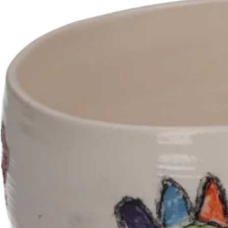
Kontakt
Izpostavljene novice
Zaposleni podjetja Želva na tradicional
1.6.2026
Klopi generacij v Novi Gorici
18.3.2026